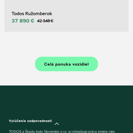
Todos Ružomberok
37 890 €
42 348 €
Celá ponuka vozidiel
Vylúčenie zodpovednosti
TODOS a Škoda Auto Slovensko s.r.o. si vyhradzujú právo zmeny cien,