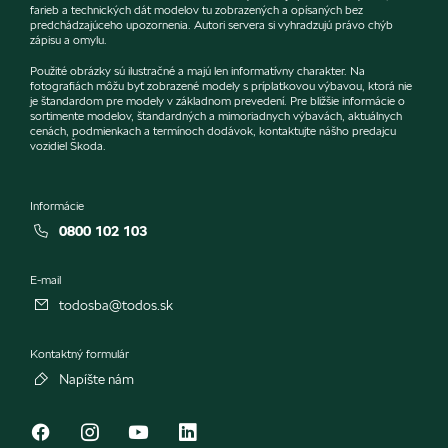
farieb a technických dát modelov tu zobrazených a opísaných bez
predchádzajúceho upozornenia. Autori servera si vyhradzujú právo chýb
zápisu a omylu.
Použité obrázky sú ilustračné a majú len informatívny charakter. Na
fotografiách môžu byť zobrazené modely s príplatkovou výbavou, ktorá nie
je štandardom pre modely v základnom prevedení. Pre bližšie informácie o
sortimente modelov, štandardných a mimoriadnych výbavách, aktuálnych
cenách, podmienkach a termínoch dodávok, kontaktujte nášho predajcu
vozidiel Škoda.
Informácie
0800 102 103
E-mail
todosba@todos.sk
Kontaktný formulár
Napíšte nám