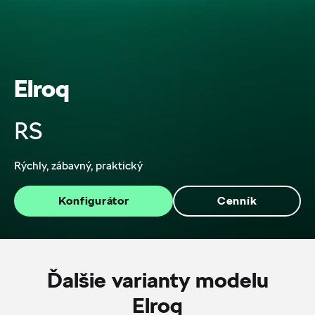
Elroq
RS
Rýchly, zábavný, praktický
Konfigurátor
Cenník
Ďalšie varianty modelu
Elroq