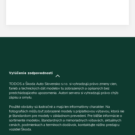
Vylúčenie zodpovednosti
TODOS a Škoda Auto Slovensko s.r.o. si vyhradzujú právo zmeny cien,
farieb a technických dát modelov tu zobrazených a opísaných bez
predchádzajúceho upozornenia. Autori servera si vyhradzujú právo chýb
zápisu a omylu.
Použité obrázky sú ilustračné a majú len informatívny charakter. Na
fotografiách môžu byť zobrazené modely s príplatkovou výbavou, ktorá nie
je štandardom pre modely v základnom prevedení. Pre bližšie informácie o
sortimente modelov, štandardných a mimoriadnych výbavách, aktuálnych
cenách, podmienkach a termínoch dodávok, kontaktujte nášho predajcu
vozidiel Škoda.