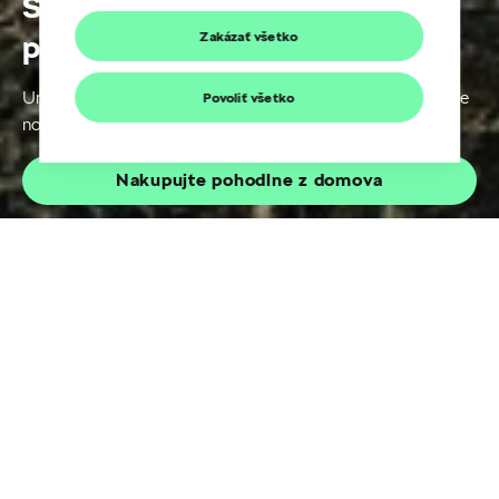
Škoda Originálne
príslušenstvo
Zakázať všetko
Urobte zo svojho auta ideálneho spoločníka na objavovanie
Povoliť všetko
nových miest a zážitkov.
Nakupujte pohodlne z domova
Široká ponuka Škoda
Originálneho
príslušenstva
Nakupujte pohodlne z domova