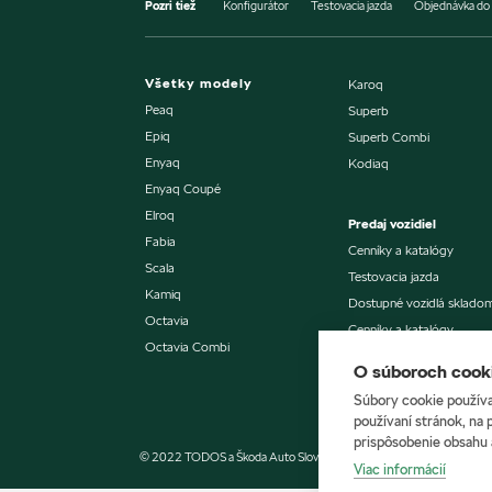
Pozri tiež
Konfigurátor
Testovacia jazda
Objednávka do 
Všetky modely
Karoq
Peaq
Superb
Epiq
Superb Combi
Enyaq
Kodiaq
Enyaq Coupé
Elroq
Predaj vozidiel
Fabia
Cenníky a katalógy
Scala
Testovacia jazda
Kamiq
Dostupné vozidlá sklado
Octavia
Cenníky a katalógy
Octavia Combi
Testovacia jazda
O súboroch cooki
Naše prevádzky
Súbory cookie používa
používaní stránok, na 
prispôsobenie obsahu 
© 2022 TODOS a Škoda Auto Slovensko s.r.o.
Ochrana osobných 
Viac informácií