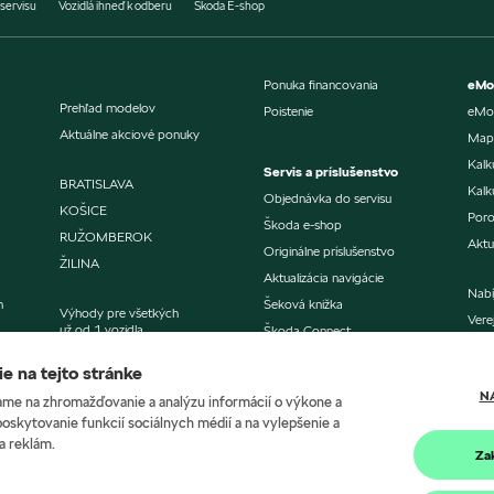
servisu
Vozidlá ihneď k odberu
Škoda E-shop
Ponuka financovania
eMob
Prehľad modelov
Poistenie
eMob
Aktuálne akciové ponuky
Mapa
Kalk
Servis a príslušenstvo
BRATISLAVA
Kalk
Objednávka do servisu
KOŠICE
Poro
Škoda e-shop
RUŽOMBEROK
Aktu
Originálne príslušenstvo
ŽILINA
Aktualizácia navigácie
Nabí
m
Šeková knižka
Výhody pre všetkých
Vere
už od 1 vozidla
Škoda Connect
Škoda Connect Lite
e na tejto stránke
Škoda Economy servis
N
me na zhromažďovanie a analýzu informácií o výkone a
poskytovanie funkcií sociálnych médií a na vylepšenie a
a reklám.
Za
údajov
Cookies
Kontakt