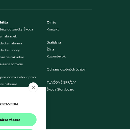
ilita
O nás
ilita od značky Škoda
Kontakt
 nabíjačiek
Bratislava
ulačka nabíjania
Žilina
ulačka úspory
Ružomberok
vnanie nákladov
alizácia softvéru
Ochrana osobných údajov
janie doma alebo v práci
TLAČOVÉ SPRÁVY
jné nabíjanie
Škoda Storyboard
ASTAVENIA
kázať všetko