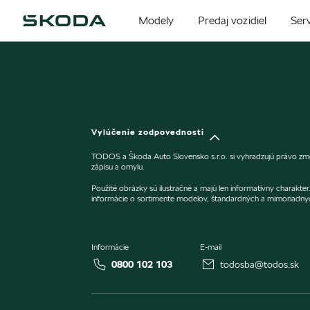
Modely
Predaj vozidiel
Serv
Vylúčenie zodpovednosti
TODOS a Škoda Auto Slovensko s.r.o. si vyhradzujú právo zme
zápisu a omylu.
Použité obrázky sú ilustračné a majú len informatívny charakt
informácie o sortimente modelov, štandardných a mimoriadny
Informácie
E-mail
0800 102 103
todosba@todos.sk