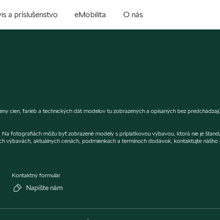
is a príslušenstvo
eMobilita
O nás
ny cien, farieb a technických dát modelov tu zobrazených a opísaných bez predchádzajú
er. Na fotografiách môžu byť zobrazené modely s príplatkovou výbavou, ktorá nie je štan
ch výbavách, aktuálnych cenách, podmienkach a termínoch dodávok, kontaktujte nášho p
Kontaktný formulár
Napíšte nám